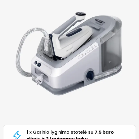
1 x Garinio lyginimo stotelė su
7,5 baro
slėgiu ir 2 l nuimamu baku