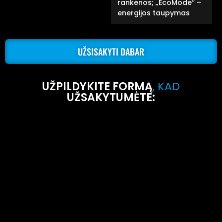
rankenos; „EcoMode“ –
energijos taupymas
UŽSISAKYTI DABAR
UŽPILDYKITE FORMĄ
, KAD
UŽSAKYTUMĖTE: