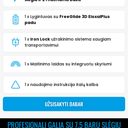
1 x Lygintuvas su
FreeGlide 3D EloxalPlus
padu
1 x
Iron Lock
užrakinimo sistema saugiam
transportavimui
1 x Maitinimo laidas su integruotu skyriumi
1 x naudojimo instrukcija italų kalba
UŽSISAKYTI DABAR
PROFESIONALI GALIA SU 7,5 BARŲ SLĖGIU