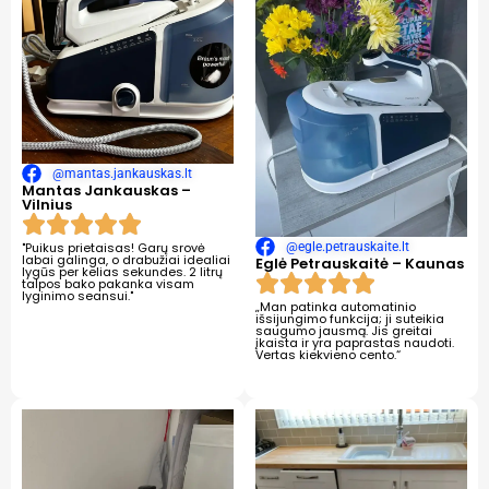
@mantas.jankauskas.lt
Mantas Jankauskas –
Vilnius
"Puikus prietaisas! Garų srovė
@egle.petrauskaite.lt
labai galinga, o drabužiai idealiai
Eglė Petrauskaitė – Kaunas
lygūs per kelias sekundes. 2 litrų
talpos bako pakanka visam
lyginimo seansui."
„Man patinka automatinio
išsijungimo funkcija; ji suteikia
saugumo jausmą. Jis greitai
įkaista ir yra paprastas naudoti.
Vertas kiekvieno cento.“