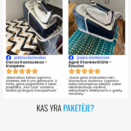
@darius.kazlauskas
@agne.stankeviciute
Darius Kazlauskas –
Agnė Stankevičiūtė –
Klaipėda
Šiauliai
„Išbandžiau kelias lyginimo
„Garai giliai įsiskverbia net į
stoteles, bet ši yra geriausia! Ji
storiausius audinius. Lyginimo
tvirta, gerai pagaminta ir labai
laiką sutrumpinau perpus. Labai
praktiška. „Iron Lock“ sistema
rekomenduoju visiems,
leidžia ją lengvai transportuoti.“
ieškantiems efektyvumo ir greitų
rezultatų.“
KAS YRA
PAKETĖJE?