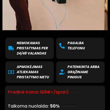
NEMOKAMAS
PAGALBA
PRISTATYMAS PER
TELEFONU
24/48 VALANDAS
APMOKĖJIMAS
PATENKINTA ARBA
ATLIEKAMAS
GRĄŽINAME
PRISTATYMO METU
PINIGUS
Pradinė kaina:
128€
</span)
Taikoma nuolaida:
50%