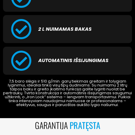
2 L NUIMAMAS BAKAS
AUTOMATINIS IŠSIJUNGIMAS
7,5 baro slėgis ir 510 g/min. garų tiekimas greitam ir tolygiam
lyginimui, idealiai tinka visų tipų audiniams. Su nuimamu 2 litrų
talpos baku ir greito įkaitimo funkcija galite lyginti nuolat be
pertraukų. Tvirta konstrukcija ir automatinis išsijungimas saugumui
užtikrinti, o „Iron Lock“ sistema – lengvam transportavimui. Puikiai
tinka intensyviam naudojimui namuose ar profesionalams –
efektyvus, saugus ir paruoštas aukšto lygio našumui.
GARANTIJA
PRATĘSTA