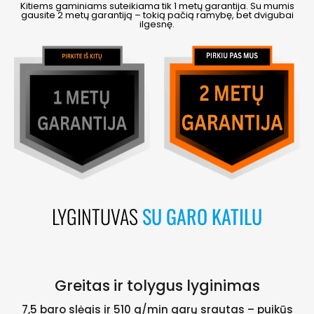
Kitiems gaminiams suteikiama tik 1 metų garantija. Su mumis
gausite 2 metų garantiją – tokią pačią ramybę, bet dvigubai
ilgesnę.
LYGINTUVAS
SU GARO KATILU
Greitas ir tolygus lyginimas
7,5 baro slėgis ir 510 g/min garų srautas – puikūs