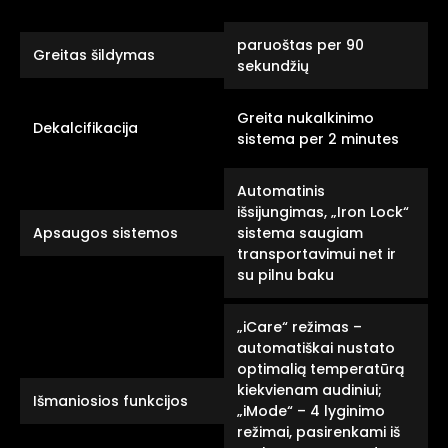
paruoštas per 90
Greitas šildymas
sekundžių
Greita nukalkinimo
Dekalcifikacija
sistema per 2 minutes
Automatinis
išsijungimas, „Iron Lock“
Apsaugos sistemos
sistema saugiam
transportavimui net ir
su pilnu baku
„iCare“ režimas –
automatiškai nustato
optimalią temperatūrą
kiekvienam audiniui;
Išmaniosios funkcijos
„iMode“ – 4 lyginimo
režimai, pasirenkami iš