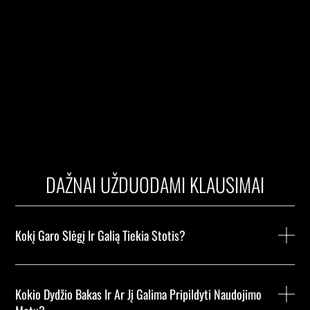
DAŽNAI UŽDUODAMI KLAUSIMAI
Kokį Garo Slėgį Ir Galią Tiekia Stotis?
Kokio Dydžio Bakas Ir Ar Jį Galima Pripildyti Naudojimo