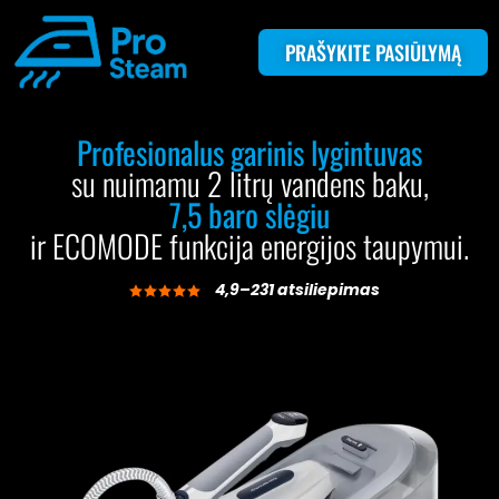
PRAŠYKITE PASIŪLYMĄ
Profesionalus garinis lygintuvas
su nuimamu 2 litrų vandens baku,
7,5 baro slėgiu
ir ECOMODE funkcija energijos taupymui.
4,9–231 atsiliepimas