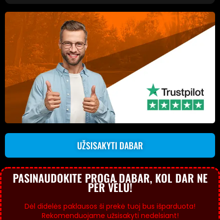
UŽSISAKYTI DABAR
PASINAUDOKITE PROGA DABAR, KOL DAR NE
PER VĖLU!
Dėl didelės paklausos ši prekė tuoj bus išparduota!
Rekomenduojame užsisakyti nedelsiant!