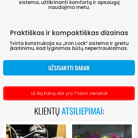
sistema, užtikrinanti komfortą ir apsaugą
naudojimo metu.
Praktiškas ir kompaktiškas dizainas
Tvirta konstrukcija su „Iron Lock“ sistema ir greitu
įkaitinimu, kad lyginimas būtų nepertraukiamas.
UŽSISAKYTI DABAR
Už šią kainą dar yra 7 laisvi vienetai!
KLIENTŲ
ATSILIEPIMAI
: