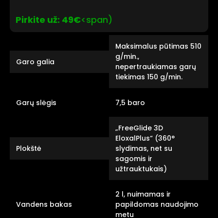
Pirkite už: 49€
<span)
Maksimalus pūtimas 510
g/min.,
Garo galia
nepertraukiamas garų
tiekimas 150 g/min.
Garų slėgis
7,5 baro
„FreeGlide 3D
EloxalPlus“ (360°
Plokštė
slydimas, net su
sagomis ir
užtrauktukais)
2 l, nuimamas ir
Vandens bakas
papildomas naudojimo
metu