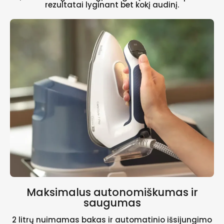
rezultatai lyginant bet kokį audinį.
Maksimalus autonomiškumas ir
saugumas
2 litrų nuimamas bakas ir automatinio išsijungimo