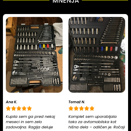
MNENJA
Ana K.
Tomaž N.
Kupila sem ga pred nekaj
Komplet sem uporabljala
meseci in sem zelo
tako za avtomobilska kot
zadovoljna. Raglja deluje
hišna dela – odličen je. Ročaji