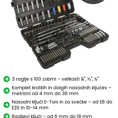
3 raglje s 100 zobmi – velikosti ¼", ⅜", ½"
Komplet kratkih in dolgih nasadnih ključev –
metrični od 4 mm do 36 mm
Nasadni ključi E-Torx in za svečke – od E8 do
E20 in 10–14 mm
Ragljevi ključi – od 6 mm do 19 mm