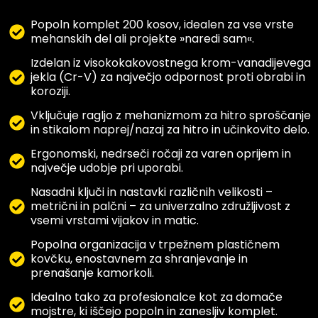
Popoln komplet 200 kosov, idealen za vse vrste
mehanskih del ali projekte »naredi sam«.
Izdelan iz visokokakovostnega krom-vanadijevega
jekla (Cr-V) za največjo odpornost proti obrabi in
koroziji.
Vključuje ragljo z mehanizmom za hitro sproščanje
in stikalom naprej/nazaj za hitro in učinkovito delo.
Ergonomski, nedrseči ročaji za varen oprijem in
največje udobje pri uporabi.
Nasadni ključi in nastavki različnih velikosti –
metrični in palčni – za univerzalno združljivost z
vsemi vrstami vijakov in matic.
Popolna organizacija v trpežnem plastičnem
kovčku, enostavnem za shranjevanje in
prenašanje kamorkoli.
Idealno tako za profesionalce kot za domače
mojstre, ki iščejo popoln in zanesljiv komplet.