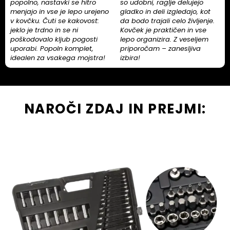
popolno, nastavki se hitro
so udobni, raglje delujejo
menjajo in vse je lepo urejeno
gladko in deli izgledajo, kot
v kovčku. Čuti se kakovost:
da bodo trajali celo življenje.
jeklo je trdno in se ni
Kovček je praktičen in vse
poškodovalo kljub pogosti
lepo organizira. Z veseljem
uporabi. Popoln komplet,
priporočam – zanesljiva
idealen za vsakega mojstra!
izbira!
NAROČI ZDAJ IN PREJMI: