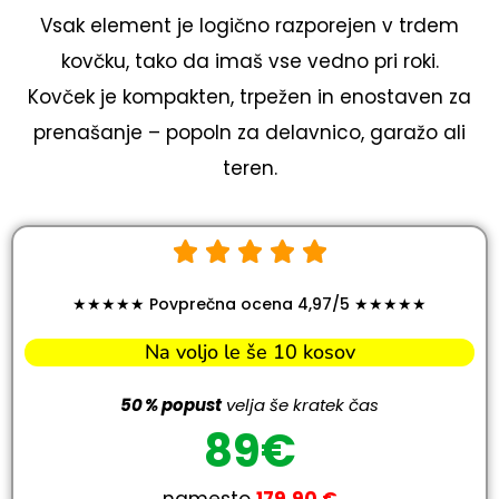
Vsak element je logično razporejen v trdem
kovčku, tako da imaš vse vedno pri roki.
Kovček je kompakten, trpežen in enostaven za
prenašanje – popoln za delavnico, garažo ali
teren.
★★★★★ Povprečna ocena 4,97/5 ★★★★★
Na voljo le še 10 kosov
50 % popust
velja še kratek čas
89€
namesto
179,90 €