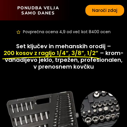
PONUDBA VELJA
Naroči zdaj
SAMO DANES
Povprečna ocena 4,9 od več kot 8400 ocen
Set ključev in mehanskih orodij –
200 kosov z ragljo 1/4”, 3/8”, 1/2”
– krom-
vanadijevo jeklo, trpežen, profesionalen,
v prenosnem kovčku