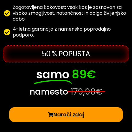
Zagotovljena kakovost: vsak kos je zasnovan za
visoko zmogljivost, natančnost in dolgo življenjsko
dobo.
4-letna garancija z namensko poprodajno
podporo.
50 % POPUSTA
samo
89€
namesto
179,90€
Naroči zdaj