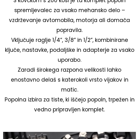
S kovčkom s 200 kosi je ta komplet popoln
spremljevalec za vsako mehansko delo –
vzdrževanje avtomobila, motorja ali domača
popravila.
Vključuje raglje 1/4”, 3/8” in 1/2”, kombinirane
ključe, nastavke, podaljške in adapterje za vsako
uporabo.
Zaradi širokega razpona velikosti lahko
enostavno delaš s katerokoli vrsto vijakov in
matic.
Popolna izbira za tiste, ki iščejo popoln, trpežen in
vedno pripravljen komplet.