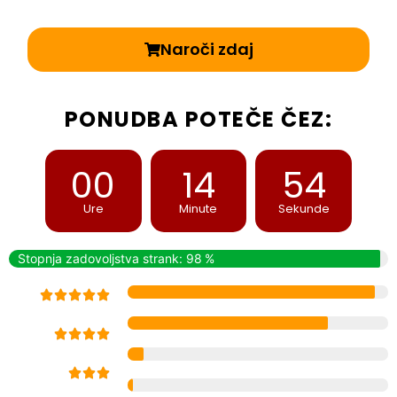
Naroči zdaj
PONUDBA POTEČE ČEZ:
00
14
53
Ure
Minute
Sekunde
Stopnja zadovoljstva strank: 98 %