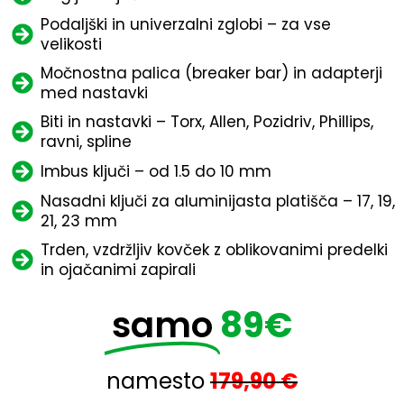
Podaljški in univerzalni zglobi – za vse
velikosti
Močnostna palica (breaker bar) in adapterji
med nastavki
Biti in nastavki – Torx, Allen, Pozidriv, Phillips,
ravni, spline
Imbus ključi – od 1.5 do 10 mm
Nasadni ključi za aluminijasta platišča – 17, 19,
21, 23 mm
Trden, vzdržljiv kovček z oblikovanimi predelki
in ojačanimi zapirali
samo
89€
namesto
179,90 €