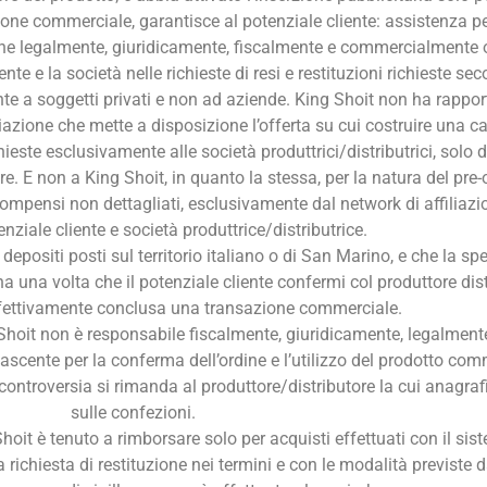
ne commerciale, garantisce al potenziale cliente: assistenza pe
erne legalmente, giuridicamente, fiscalmente e commercialmente 
ente e la società nelle richieste di resi e restituzioni richieste s
nte a soggetti privati e non ad aziende. King Shoit non ha rappor
filiazione che mette a disposizione l’offerta su cui costruire una
ieste esclusivamente alle società produttrici/distributrici, solo 
e. E non a King Shoit, in quanto la stessa, per la natura del pre-o
mpensi non dettagliati, esclusivamente dal network di affiliazio
nziale cliente e società produttrice/distributrice.
epositi posti sul territorio italiano o di San Marino, e che la s
a una volta che il potenziale cliente confermi col produttore distr
fettivamente conclusa una transazione commerciale.
 Shoit non è responsabile fiscalmente, giuridicamente, legalment
scente per la conferma dell’ordine e l’utilizzo del prodotto com
controversia si rimanda al produttore/distributore la cui anagraf
sulle confezioni.
Shoit è tenuto a rimborsare solo per acquisti effettuati con il s
la richiesta di restituzione nei termini e con le modalità previste d