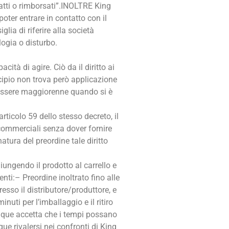
fatti o rimborsati”.INOLTRE King
oter entrare in contatto con il
lia di riferire alla società
ogia o disturbo.
tà di agire. Ciò da il diritto ai
cipio non trova però applicazione
i essere maggiorenne quando si è
rticolo 59 dello stesso decreto, il
 commerciali senza dover fornire
atura del preordine tale diritto
iungendo il prodotto al carrello e
enti:– Preordine inoltrato fino alle
resso il distributore/produttore, e
uti per l’imballaggio e il ritiro
 dunque accetta che i tempi possano
ue rivalersi nei confronti di King