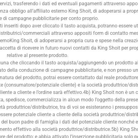
/servizi, trasferendo i dati ed eventuali pagamenti attraverso app
nza obbligo all’affiliato esterno King Shoit, di adoperarsi a prop
 di campagne pubblicitarie per conto proprio.
ti inseriti dopo aver cliccato il tasto acquista, potranno essere ut
distributrici/commerciali attraverso appositi form di contatto me
 esternoKing Shoit, di adoperarsi a propria cura e spese nella cr
te accetta di ricevere in futuro nuovi contatti da King Shoit per p
relative al presente prodotto.
alcuna che cliccando il tasto acquista/aggiungendo un prodotto a
ato della conduzione di campagne pubblicitarie, e non presso un
natura del prodotto, potrai essere contattato dal reale produttore
a te (consumatore/potenziale cliente) e la società produttrice/dist
ente a cliente e l’ordine sarà effettivo.4b) King Shoit non è un 
a, spedisce, commercializza in alcun modo l’oggetto della presen
tà produttrice/distributrice, tra di voi se esisteranno i presuppos
re potenziale cliente a cliente della società produttrice/distribu
a del buon padre di famiglia i dati del potenziale cliente nonch
mento effettivo alla società produttrice/distributrice.5b) King S
 del prodotto; e abbia attivato l’inserzione pubblicitaria solo p