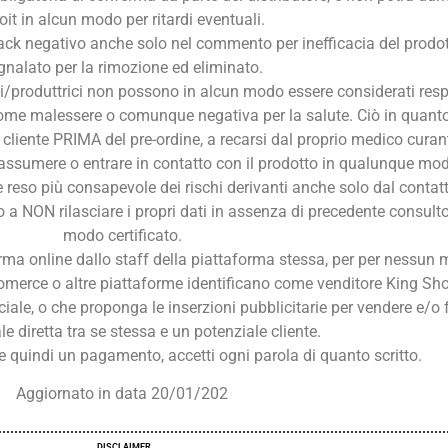
it in alcun modo per ritardi eventuali.
back negativo anche solo nel commento per inefficacia del prodott
gnalato per la rimozione ed eliminato.
utrici/produttrici non possono in alcun modo essere considerati res
ome malessere o comunque negativa per la salute. Ciò in quanto 
e cliente PRIMA del pre-ordine, a recarsi dal proprio medico curan
r assumere o entrare in contatto con il prodotto in qualunque mod
e reso più consapevole dei rischi derivanti anche solo dal contatt
o a NON rilasciare i propri dati in assenza di precedente consult
modo certificato.
rma online dallo staff della piattaforma stessa, per per nessun 
omerce o altre piattaforme identificano come venditore King Shoi
le, o che proponga le inserzioni pubblicitarie per vendere e/o 
 diretta tra se stessa e un potenziale cliente.
 quindi un pagamento, accetti ogni parola di quanto scritto.
Aggiornato in data 20/01/202
DISCLAIMER