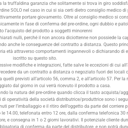
 la truffaldina garanzia che solitamente si trova in giro soddis
dine SOLO nel caso in cui si sia certi dietro consiglio medico di p
tivamente portare giovamento. Oltre al consiglio medico si consig
icamente in fase di conferma del pre-ordine, ogni dubbio e patol
ato l’acquisto del prodotto a soggetti minorenni
ati nulli, perché il non ancora diciottenne non possiede la capaci
ando anche le conseguenze del contratto a distanza. Questo prin
propria età attraverso comportamenti ingannevoli o dichiarando d
iscritto su questo sito.
ive modifiche e integrazioni, fatte salve le eccezioni di cui all’a
recedere da un contratto a distanza o negoziato fuori dei locali
elli previsti all’articolo 56, comma 2, e all’articolo 57. Per la n
ggiato dal giorno in cui verrà ricevuto il prodotto a casa.
tando la natura del pre-ordine quando clicca il tasto acquista/agg
 di operatività della società distributrice/produttrice sono i segu
i per l’imballaggio e il ritiro dell’oggetto da parte del corriere p
le 14.00, telefonata entro 12 ore, dalla conferma telefonica 30 min
tore, e consegna in 1 o 2 giorni lavorativi. Il potenziale cliente
ligatoria di conferma da parte del distributore, e non potrà dunq