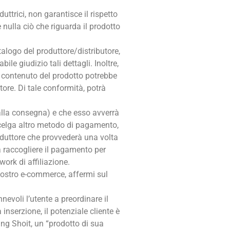
uttrici, non garantisce il rispetto
e nulla ciò che riguarda il prodotto
talogo del produttore/distributore,
le giudizio tali dettagli. Inoltre,
l contenuto del prodotto potrebbe
ore. Di tale conformità, potrà
 alla consegna) e che esso avverrà
 scelga altro metodo di pagamento,
produttore che provvederà una volta
 raccogliere il pagamento per
work di affiliazione.
nostro e-commerce, affermi sul
evoli l’utente a preordinare il
nserzione, il potenziale cliente è
ing Shoit, un “prodotto di sua