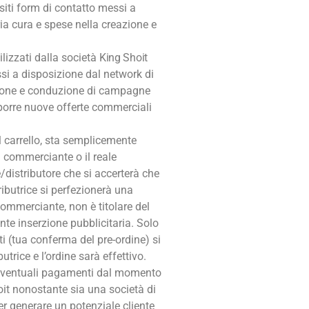
ositi form di contatto messi a
ria cura e spese nella creazione e
ilizzati dalla società
King Shoit
ssi a disposizione dal network di
eazione e conduzione di campagne
roporre nuove offerte commerciali
l carrello, sta semplicemente
 commerciante o il reale
/distributore che si accerterà che
ributrice si perfezionerà una
commerciante, non è titolare del
te inserzione pubblicitaria. Solo
ti (tua conferma del pre-ordine) si
trice e l’ordine sarà effettivo.
é eventuali pagamenti dal momento
hoit nonostante sia una società di
er generare un potenziale cliente