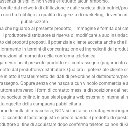
In assenza di sigillo, non verrà effettuato alcun rimborso.
rnite dal network di affiliazione e dalle società distributrici/prod
o non ha l’obbligo in qualità di agenzia di marketing, di verificar
pubblicizzato.
una che riguardo al presente prodotto, l’immagine è fornita dal ca
il produttore/distributore si riserva di modificare a suo insindacabi
 dei prodotti proposti, il potenziale cliente accetta anche che i
ioramento in termini di concentrazione ed ingredienti dal produtt
ormazioni al momento della conferma telefonica.
pagamento per il presente prodotto è il contrassegno (pagamento
dotto dal produttore/distributore. Qualora il potenziale cliente
re in atto il trasferimento dei dati di pre-ordine al distributore/
ntrassegno. Oppure senza che nasca alcun vincolo commerciale a
duttore attraverso i form di contatto messi a disposizione dal net
ra società online, in qualsiasi pagina web esterna o interna al 
to oggetto della campagna pubblicitaria.
omette nulla di miracoloso, NON si incita con stratagemmi ingann
Cliccando il tasto acquista e preordinando il prodotto di questa i
oduttore al fine di acquistare dopo conferma telefonica non di K