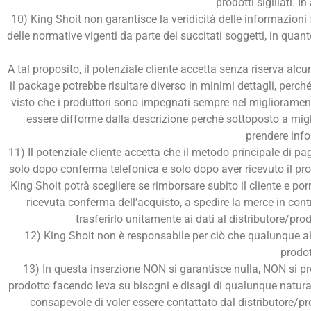
prodotti sigillati. 
10) King Shoit non garantisce la veridicità delle informazioni fo
delle normative vigenti da parte dei succitati soggetti, in quant
A tal proposito, il potenziale cliente accetta senza riserva alc
il package potrebbe risultare diverso in minimi dettagli, perché 
visto che i produttori sono impegnati sempre nel miglioramento
essere difforme dalla descrizione perché sottoposto a migl
prendere inf
11) Il potenziale cliente accetta che il metodo principale di 
solo dopo conferma telefonica e solo dopo aver ricevuto il pro
King Shoit potrà scegliere se rimborsare subito il cliente e por
ricevuta conferma dell’acquisto, a spedire la merce in co
trasferirlo unitamente ai dati al distributore/pro
12) King Shoit non è responsabile per ciò che qualunque alt
prodot
13) In questa inserzione NON si garantisce nulla, NON si pr
prodotto facendo leva su bisogni e disagi di qualunque natura. 
consapevole di voler essere contattato dal distributore/pr