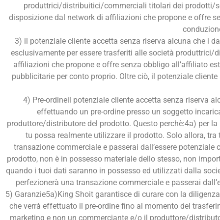
produttrici/distribuitici/commerciali titolari dei prodotti
disposizione dal network di affiliazioni che propone e offre se
conduzione
3) il potenziale cliente accetta senza riserva alcuna che i da
esclusivamente per essere trasferiti alle società produttrici/
affiliazioni che propone e offre senza obbligo all’affiliato
pubblicitarie per conto proprio. Oltre ciò, il potenziale clien
4) Pre-ordineil potenziale cliente accetta senza riserva 
effettuando un pre-ordine presso un soggetto incaric
produttore/distributore del prodotto. Questo perchè:4a) per la 
tu possa realmente utilizzare il prodotto. Solo allora, tr
transazione commerciale e passerai dall’essere potenziale cli
prodotto, non è in possesso materiale dello stesso, non import
quando i tuoi dati saranno in possesso ed utilizzati dalla socie
perfezionerà una transazione commerciale e passerai dall’esse
5) Garanzie5a)King Shoit garantisce di curare con la diligenz
che verrà effettuato il pre-ordine fino al momento del trasferi
marketing e non un commerciante e/o il produttore/distributore