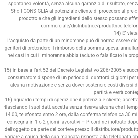
spontanea volontà, senza alcuna garanzia di risultato, senza
Shoit CONSIGLIA al potenziale cliente di procedere al pre-or
prodotto e che gli ingredienti dello stesso possano effet
commerciale/distributrice/produttrice telefon
14) E’ viet
L’acquisto da parte di un minorenne può di norma essere dichiar
genitori di pretendere il rimborso della somma spesa, annull
nei casi in cui il minorenne abbia taciuto o falsificato la 
15) in base all’art 52 del Decreto Legislativo 206/2005 e success
consumatore dispone di un periodo di quattordici giorni per 
alcuna motivazione e senza dover sostenere costi diversi da qu
partirà e verrà conte
16) riguardo i tempi di spedizione il potenziale cliente, accet
rilasciando i suoi dati, accetta senza riserva alcuna che i tempi
14.00, telefonata entro 2 ore, dalla conferma telefonica 30 minut
consegna in 1 o 2 giorni lavorativi.– Preordine inoltrato dopo 
dell’oggetto da parte del corriere presso il distributore/produt
variare a causa della sua mancata risposta alla telefonata obb