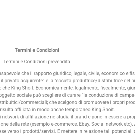
Termini e Condizioni
Termini e Condizioni prevendita
nsapevole che il rapporto giuridico, legale, civile, economico e fi
il privato acquirente” e la “società produttrice/distributrice del p
te che King Shoit. Economicamente, legalmente, fiscalmente, giu
 oggetto sociale può scegliere di curare “la conduzione di campag
stribuitici/commerciali; che scelgono di promuovere i propri prod
li risulta affiliata in modo anche temporaneo King Shoit.
si network di affiliazione ne studia il brand e pone in essere a pr
ione della rete (esempio e-commerce, Ebay, Social network etc), A
e verso i prodotti/servizi. E mettere in relazione tali potenziali 