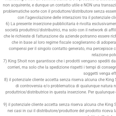
non acquirente, e dunque un contatto utile e NON una transazio
problematiche sorte con il produttore/distributore senza ess
con l’agevolazione delle interazioni tra il potenziale cli
6) La presente inserzione pubblicitaria è rivolta esclusivame
società produttrici/distributrici, ma solo con il network di af
che le richieste di fatturazione da aziende potranno essere rich
che in base al loro regime fiscale sceglieranno di adoperar
compensi per il singolo contatto generato, ma percepisce co
relazione pote
7) King Shoit non garantisce che i prodotti vengano spediti da d
corrieri, ma solo che la spedizione rispetti i tempi di consegn
soggetti venga ef
8) il potenziale cliente accetta senza riserva alcuna che King
di controversia e/o problematica di qualunque natura na
produttrice/distributrice in questa inserzione. Per qualunque 
9) il potenziale cliente accetta senza riserva alcuna che King 
nei casi in cui il distributore/produttore del prodotto riceva 