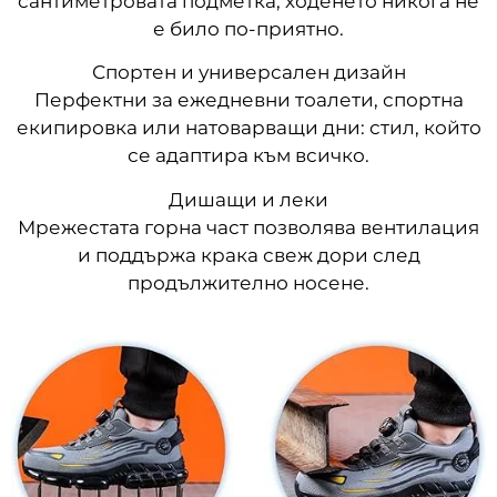
сантиметровата подметка, ходенето никога не
е било по-приятно.
Спортен и универсален дизайн
Перфектни за ежедневни тоалети, спортна
екипировка или натоварващи дни: стил, който
се адаптира към всичко.
Дишащи и леки
Мрежестата горна част позволява вентилация
и поддържа крака свеж дори след
продължително носене.