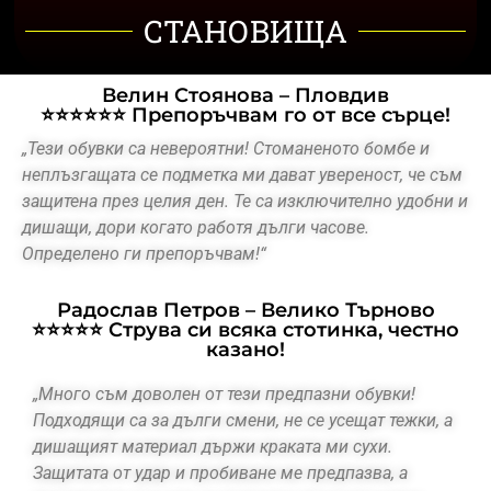
СТАНОВИЩА
Велин Стоянова – Пловдив
⭐⭐⭐⭐⭐⭐ Препоръчвам го от все сърце!
„Тези обувки са невероятни! Стоманеното бомбе и
неплъзгащата се подметка ми дават увереност, че съм
защитена през целия ден. Те са изключително удобни и
дишащи, дори когато работя дълги часове.
Определено ги препоръчвам!“
Радослав Петров – Велико Търново
⭐⭐⭐⭐⭐ Струва си всяка стотинка, честно
казано!
„Много съм доволен от тези предпазни обувки!
Подходящи са за дълги смени, не се усещат тежки, а
дишащият материал държи краката ми сухи.
Защитата от удар и пробиване ме предпазва, а