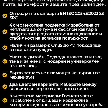
част с мрежеста вътрешна част, отвеждаща
потта, за комфорт и защита през целия ден.
Отговаря на стандарта EN ISO 20345:2022 S3
SRC
4 см омекотена подметка: Изработена от
неплъзгаща се гума и със слой кевлар в
средата, тя предлага отлично сцепление и
стабилност на всякаква повърхност.
Налични размери: От 35 до 47, подходящи
за всякакви нужди.
Унисекс дизайн: Подходящ както за мъже,
така и за жени, с модерен и универсален
външен вид.
Бързо затваряне с помощта на въртящ се
механизъм
Два цветови варианта: Изберете между
класическо черно и елегантно сиво.
Качествени материали: Горната част е
изработена от дишащ и издръжлив
материал, идеален за ежедневна употреба.