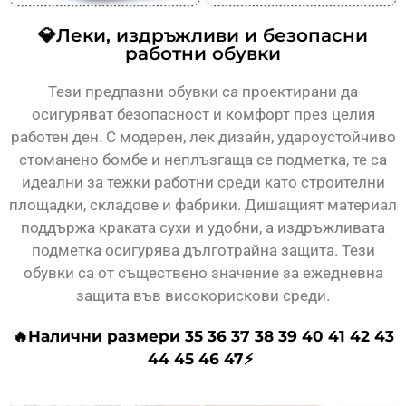
💎Леки, издръжливи и безопасни
работни обувки
Тези предпазни обувки са проектирани да
осигуряват безопасност и комфорт през целия
работен ден. С модерен, лек дизайн, удароустойчиво
стоманено бомбе и неплъзгаща се подметка, те са
идеални за тежки работни среди като строителни
площадки, складове и фабрики. Дишащият материал
поддържа краката сухи и удобни, а издръжливата
подметка осигурява дълготрайна защита. Тези
обувки са от съществено значение за ежедневна
защита във високорискови среди.
🔥Налични размери 35 36 37 38 39 40 41 42 43
44 45 46 47⚡