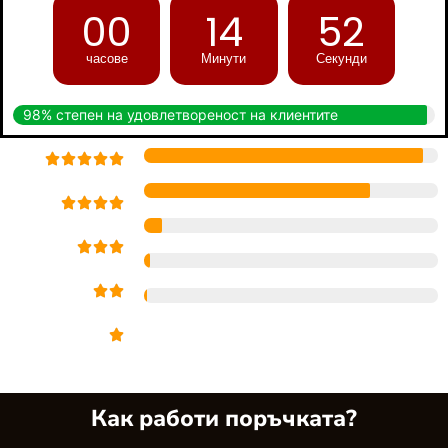
00
14
51
часове
Минути
Секунди
98% степен на удовлетвореност на клиентите
Как работи поръчката?