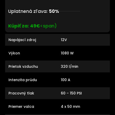
Uplatnená zľava:
50%
Kúpiť za: 49€
<span)
Napájací zdroj
12V
Výkon
1080 W
Prietok vzduchu
320 l/min
Intenzita prúdu
100 A
Pracovný tlak
60 – 150 PSI
Priemer valca
4 x 50 mm