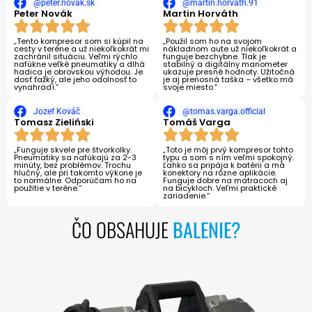
@peter.novak.sk
@martin.horvath.91
Peter Novák
Martin Horváth
„Tento kompresor som si kúpil na
„Použil som ho na svojom
cesty v teréne a už niekoľkokrát mi
nákladnom aute už niekoľkokrát a
zachránil situáciu. Veľmi rýchlo
funguje bezchybne. Tlak je
nafúkne veľké pneumatiky a dlhá
stabilný a digitálny manometer
hadica je obrovskou výhodou. Je
ukazuje presné hodnoty. Užitočná
dosť ťažký, ale jeho odolnosť to
je aj prenosná taška – všetko má
vynahradí.“
svoje miesto.“
Jozef Kováč
@tomas.varga.official
Tomasz Zieliński
Tomáš Varga
„Funguje skvele pre štvorkolky.
„Toto je môj prvý kompresor tohto
Pneumatiky sa nafúkajú za 2-3
typu a som s ním veľmi spokojný.
minúty, bez problémov. Trochu
Ľahko sa pripája k batérii a má
hlučný, ale pri takomto výkone je
konektory na rôzne aplikácie.
to normálne. Odporúčam ho na
Funguje dobre na matracoch aj
použitie v teréne.“
na bicykloch. Veľmi praktické
zariadenie.“
ČO OBSAHUJE
BALENIE?