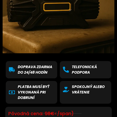
DOPRAVA ZDARMA
TELEFONICKÁ
DO 24/48 HODÍN
PODPORA
PLATBA MUSÍ BYŤ
SPOKOJNÝ ALEBO
VYKONANÁ PRI
VRÁTENIE
DOBRUNÍ
Pôvodná cena:
98€
</span)