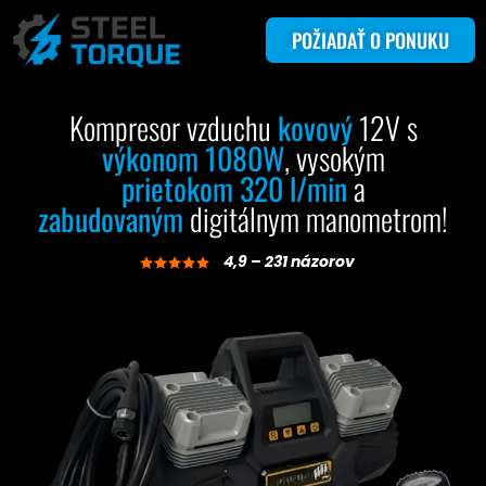
POŽIADAŤ O PONUKU
Kompresor vzduchu
kovový
12V s
výkonom 1080W
, vysokým
prietokom 320 l/min
a
zabudovaným
digitálnym manometrom!
4,9 – 231 názorov