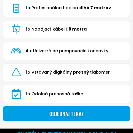
1 x Profesionálna hadica
dlhá 7 metrov
1 x Napájací kábel
1,8 metra
4 x Univerzálne pumpovacie koncovky
1 x Vstavaný digitálny
presný
tlakomer
1 x Odolná prenosná taška
OBJEDNAJ TERAZ