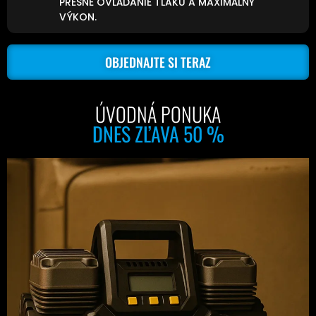
PRESNÉ OVLÁDANIE TLAKU A MAXIMÁLNY
VÝKON.
OBJEDNAJTE SI TERAZ
ÚVODNÁ PONUKA
DNES ZĽAVA 50 %