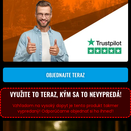
OBJEDNAJTE TERAZ
VYUŽITE TO TERAZ, KÝM SA TO NEVYPREDÁ!
Vzhľadom na vysoký dopyt je tento produkt takmer
vypredaný! Odporúčame objednať si ho ihneď!