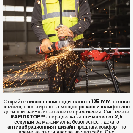
Открийте
високопроизводителното 125 mm ъглово
колело
, проектирано за
мощно рязане и шлифоване
дори при най-взискателните приложения. Системата
RAPIDSTOP™
спира диска за
по-малко от 2,5
секунди
за максимална безопасност, докато
антивибрационният дизайн
предлага комфорт по
време на дълги часове на употреба. Със