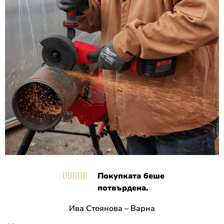
Покупката беше





потвърдена.
Ива Стоянова – Варна