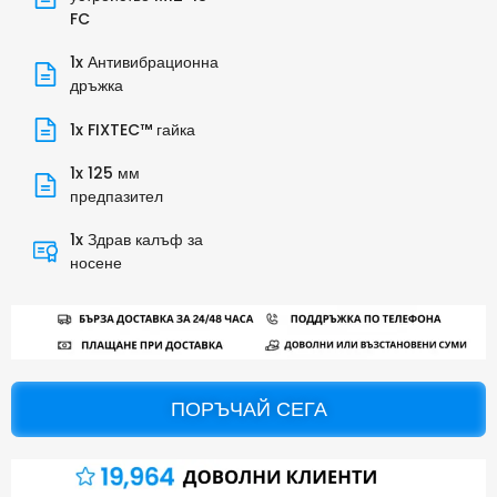
FC
1x Антивибрационна
дръжка
1x FIXTEC™ гайка
1x 125 мм
предпазител
1x Здрав калъф за
носене
ПОРЪЧАЙ СЕГА