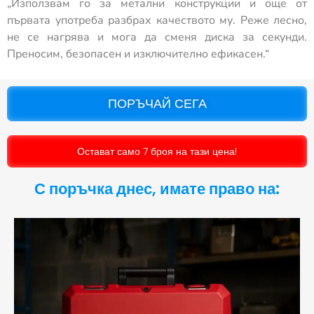
„Използвам го за метални конструкции и още от
първата употреба разбрах качеството му. Реже лесно,
не се нагрява и мога да сменя диска за секунди.
Преносим, безопасен и изключително ефикасен.“
ПОРЪЧАЙ СЕГА
Остават само 7 броя на тази цена!
С поръчка днес,
имате право на: