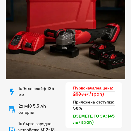
Първоначална цена:
1x Ъглошлайф 125
290 лв
</span)
мм
Приложена отстъпка:
2x M18 5.5 Ah
50%
батерии
ВЗЕМЕТЕ ГО ЗА: 145
лв
<span)
1x бързо зарядно
устройство M12-18