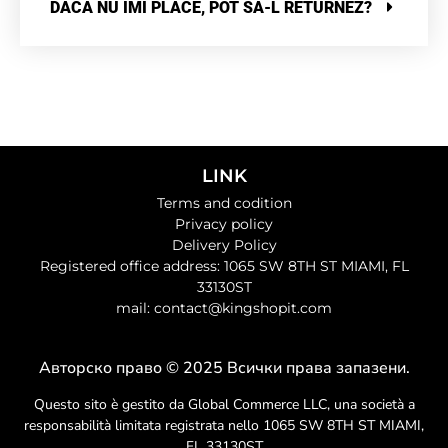
DACĂ NU ÎMI PLACE, POT SĂ-L RETURNEZ?
LINK
Terms and codition
Privacy policy
Delivery Policy
Registered office address: 1065 SW 8TH ST MIAMI, FL
33130ST
mail: contact@kingshopit.com
Авторско право © 2025 Всички права запазени.
Questo sito è gestito da Global Commerce LLC, una società a
responsabilità limitata registrata nello 1065 SW 8TH ST MIAMI,
FL 33130ST