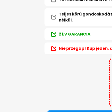
Teljes körű gondoskodá
nélkül
.
2 ÉV GARANCIA
Nie przegap! Kup jeden, 