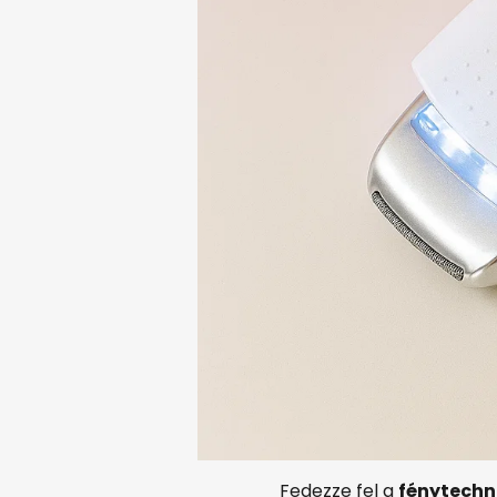
Fedezze fel a
fénytechno