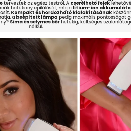
e
terveztek az egész testről. A
cserélhető fejek
lehetővé
ónák hatékony epilálását, míg a
lítium-ion akkumuláto
osít.
Kompakt és hordozható kialakításának
köszön
atja, a
beépített lámpa
pedig maximális pontosságot g
ény?
Sima és selymes bőr
hetekig, költséges szalonláto
nélkül.