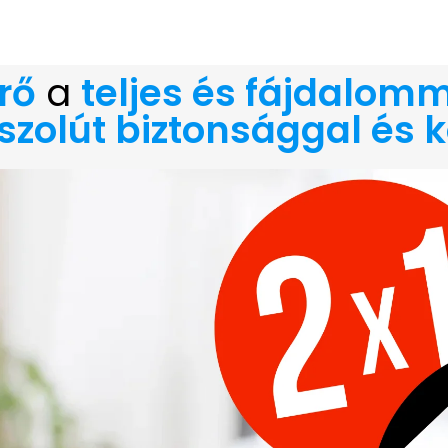
rő
a
teljes és fájdalom
szolút biztonsággal és k