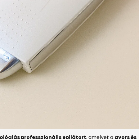
lógiás professzionális epilátort
, amelyet a
gyors és