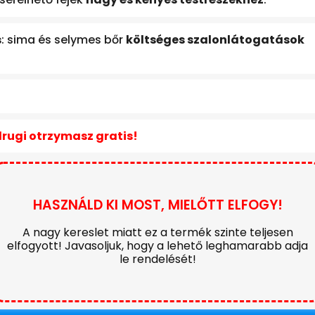
s
: sima és selymes bőr
költséges szalonlátogatások
drugi otrzymasz gratis!
HASZNÁLD KI MOST, MIELŐTT ELFOGY!
A nagy kereslet miatt ez a termék szinte teljesen
elfogyott! Javasoljuk, hogy a lehető leghamarabb adja
le rendelését!