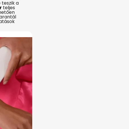
 teszik a
r
teljes
hetően
arantál
gatások