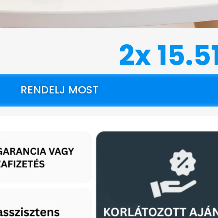
2x 15.5
RENDELJ MOST