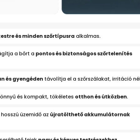
testre és minden szőrtípusra
alkalmas.
ágítja a bőrt a
pontos és biztonságos szőrtelenítés
an és gyengéden
távolítja el a szőrszálakat, irritáció nél
 könnyű és kompakt, tökéletes
otthon és útközben
.
: hosszú üzemidő az
újratölthető akkumulátornak
cserélhető fejek
nagy és kényes testrészekhez
.