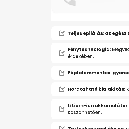
Teljes epilálás
:
az egész 
Fénytechnológia
: Megvil
érdekében.
Fájdalommentes
:
gyors
Hordozható kialakítás
:
Lítium-ion akkumulátor
köszönhetően.
Tartozékok mellékelve
: 