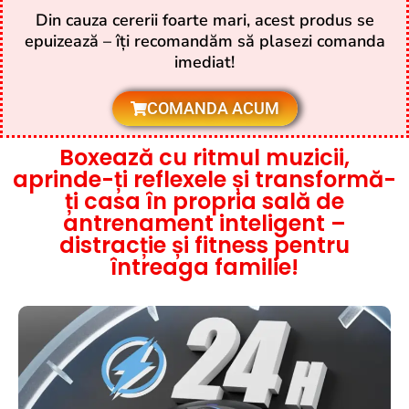
Din cauza cererii foarte mari, acest produs se
epuizează – îți recomandăm să plasezi comanda
imediat!
COMANDA ACUM
Boxează cu ritmul muzicii,
aprinde-ți reflexele și transformă-
ți casa în propria sală de
antrenament inteligent –
distracție și fitness pentru
întreaga familie!