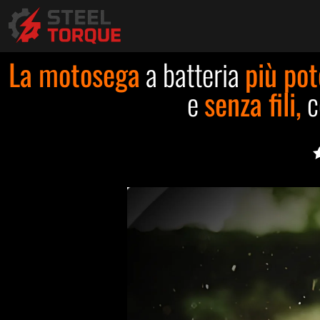
La motosega
a batteria
più pot
e
senza fili,
c