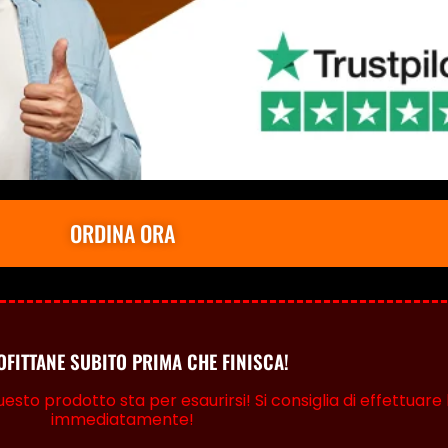
ORDINA ORA
FITTANE SUBITO PRIMA CHE FINISCA!
sto prodotto sta per esaurirsi! Si consiglia di effettuare 
immediatamente!