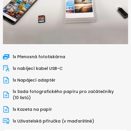
1x Přenosná fototiskárna
1x nabíjecí kabel USB-C
1x Napájecí adaptér
1x Sada fotografického papíru pro začátečníky
(10 listů)
1x Kazeta na papír
1x Uživatelská příručka (v maďarštině)