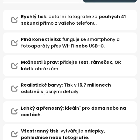
Rychlý tisk
: detailní fotografie za
pouhých 41
sekund
přímo z vašeho telefonu.
Plná konektivita
: funguje se smartphony a
fotoaparáty přes
Wi-Fi nebo USB-C
.
Možnosti úprav
: přidejte
text, rámeček, QR
kód
k obrázkům.
Realistické barvy
: Tisk v
16,7 milionech
odstínů
s jasnými detaily.
Lehký a přenosný
: ideální pro
doma nebo na
cestách
.
Všestranný tisk
: vytvářejte
nálepky,
pohlednice nebo fotografie
.