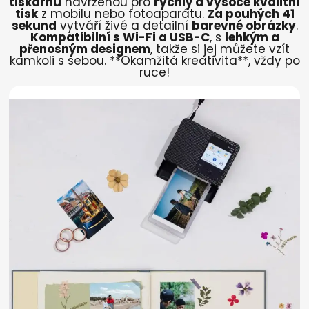
tiskárnu
navrženou pro
rychlý a vysoce kvalitní
tisk
z mobilu nebo fotoaparátu.
Za pouhých 41
sekund
vytváří živé a detailní
barevné obrázky
.
Kompatibilní s Wi-Fi a USB-C
, s
lehkým a
přenosným designem
, takže si jej můžete vzít
kamkoli s sebou. **Okamžitá kreativita**, vždy po
ruce!