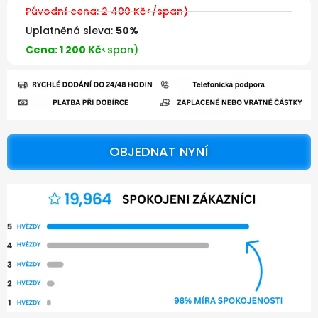
Původní cena:
2 400 Kč
</span)
Uplatněná sleva:
50%
Cena: 1 200 Kč
<span)
OBJEDNAT NYNÍ