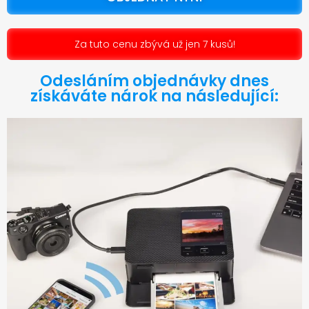
Za tuto cenu zbývá už jen 7 kusů!
Odesláním objednávky dnes
získáváte nárok na následující: