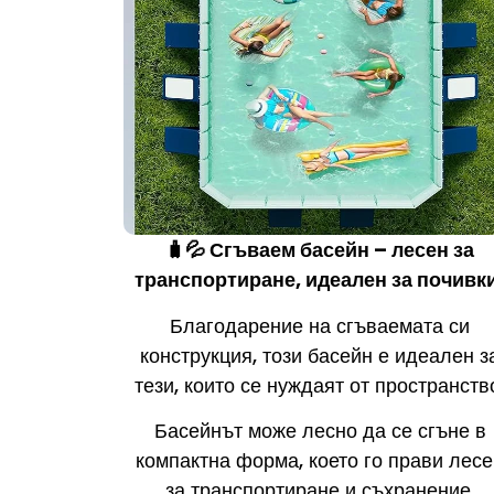
🧳💦 Сгъваем басейн – лесен за
транспортиране, идеален за почивк
Благодарение на сгъваемата си
конструкция, този басейн е идеален з
тези, които се нуждаят от пространств
Басейнът може лесно да се сгъне в
компактна форма, което го прави лес
за транспортиране и съхранение.