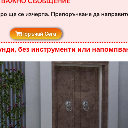
ВАЖНО СЪОБЩЕНИЕ
оро ще се изчерпа. Препоръчваме да направите
Поръчай Сега
унди, без инструменти или напомпване