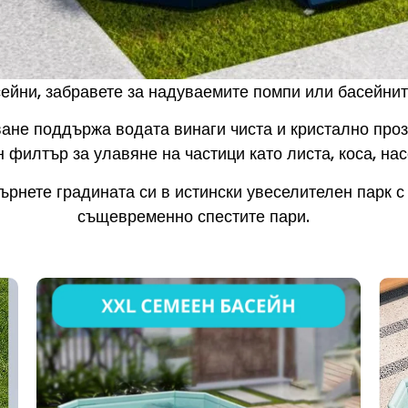
ейни, забравете за надуваемите помпи или басейните
ване поддържа водата винаги чиста и кристално про
 филтър за улавяне на частици като листа, коса, на
рнете градината си в истински увеселителен парк с 
същевременно спестите пари.