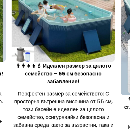
👨‍👩‍👧‍👦💧 Идеален размер за цялото
и!
семейство – 55 см безопасно
забавление!
а
Перфектен размер за семейството: С
о.
просторна вътрешна височина от 55 см,
сг
този басейн е идеален за цялото
семейство, осигурявайки безопасна и
ен
забавна среда както за възрастни, така и