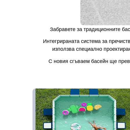
Забравете за традиционните бас
Интегрираната система за пречист
използва специално проектиран
С новия сгъваем басейн ще превъ