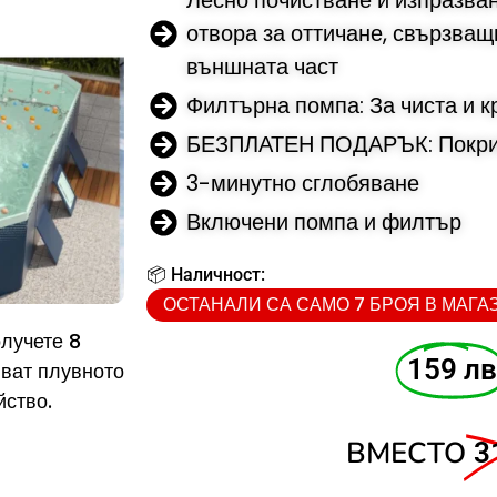
Лесно почистване и изпразван
отвора за оттичане, свързва
външната част
Филтърна помпа: За чиста и к
БЕЗПЛАТЕН ПОДАРЪК: Покрив
3-минутно сглобяване
Включени помпа и филтър
📦 Наличност:
ОСТАНАЛИ СА САМО 7 БРОЯ В МАГА
олучете 8
159 лв
яват плувното
йство.
ВМЕСТО
3