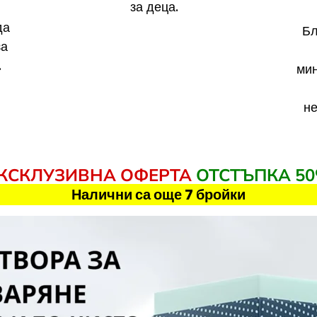
за деца.
да
Бл
за
.
мин
не
КСКЛУЗИВНА ОФЕРТА
ОТСТЪПКА 5
Налични са още 7 бройки