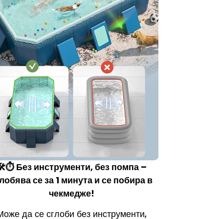
🛠️⏱️ Без инструменти, без помпа –
лобява се за 1 минута и се побира в
чекмедже!
Може да се сглоби без инструменти,