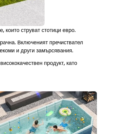
, които струват стотици евро.
зрачна. Включеният пречиствател
секоми и други замърсявания.
висококачествен продукт, като