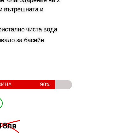
е: благодарение на 2
щи вътрешната и
ристално чиста вода
ало за басейн
ЗИНА
90%
18лв