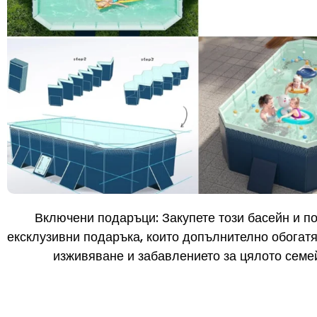
Включени подаръци: Закупете този басейн и п
ексклузивни подаръка, които допълнително обогат
изживяване и забавлението за цялото семе