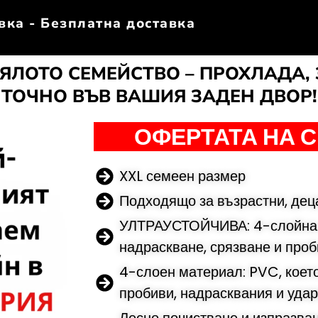
вка - Безплатна доставка
ЯЛОТО СЕМЕЙСТВО – ПРОХЛАДА,
ТОЧНО ВЪВ ВАШИЯ ЗАДЕН ДВОР!
ОФЕРТАТА НА 
XXL семеен размер
Подходящо за възрастни, дец
УЛТРАУСТОЙЧИВА: 4-слойна с
надраскване, срязване и про
4-слоен материал: PVC, което
пробиви, надрасквания и уда