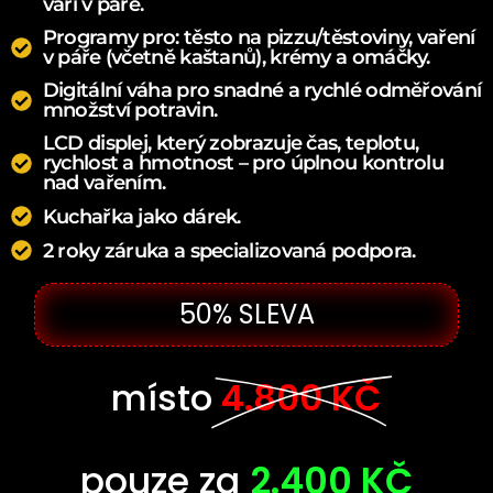
vaří v páře.
Programy pro: těsto na pizzu/těstoviny, vaření
v páře (včetně kaštanů), krémy a omáčky.
Digitální váha pro snadné a rychlé odměřování
množství potravin.
LCD displej, který zobrazuje čas, teplotu,
rychlost a hmotnost – pro úplnou kontrolu
nad vařením.
Kuchařka jako dárek.
2 roky záruka a specializovaná podpora.
50% SLEVA
místo
4.800 KČ
pouze za
2.400 KČ