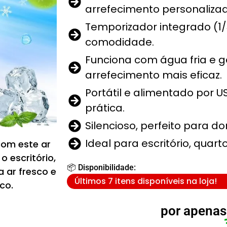
arrefecimento personalizad
Temporizador integrado (1/
comodidade.
Funciona com água fria e 
arrefecimento mais eficaz.
Portátil e alimentado por U
prática.
Silencioso, perfeito para do
Ideal para escritório, quart
com este ar
 o escritório,
📦 Disponibilidade:
 ar fresco e
Últimos 7 itens disponíveis na loja!
co.
por apenas