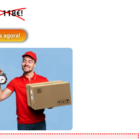
 118€!
a agora!