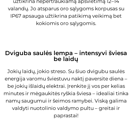
užtikrina nepertraukiamą apšvietimą 12–14
valandų. Jo atsparus oro sąlygoms korpusas su
IP67 apsauga užtikrina patikimą veikimą bet
kokiomis oro sąlygomis.
Dviguba saulės lempa – intensyvi šviesa
be laidų
Jokių laidų, jokio streso. Su šiuo dvigubu saulės
energija varomu šviestuvu naktį paversite diena –
be jokių išlaidų elektrai. Įrenkite jį vos per kelias
minutes ir mėgaukitės ryškia šviesa – idealiai tinka
namų saugumui ir šeimos ramybei. Viską galima
valdyti nuotolinio valdymo pultu – greitai ir
paprastai!