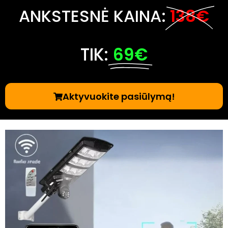
ANKSTESNĖ KAINA:
138€
TIK:
69€
Aktyvuokite pasiūlymą!