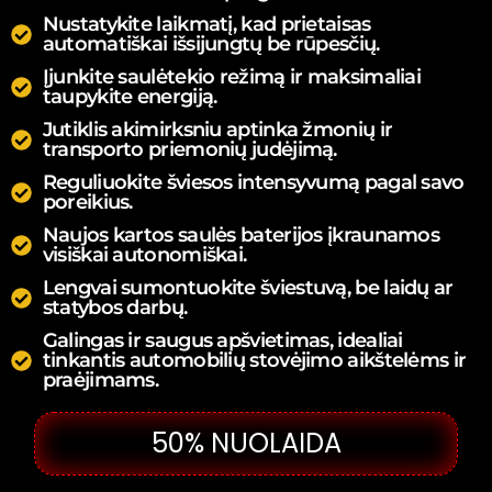
Nustatykite laikmatį, kad prietaisas
automatiškai išsijungtų be rūpesčių.
Įjunkite saulėtekio režimą ir maksimaliai
taupykite energiją.
Jutiklis akimirksniu aptinka žmonių ir
transporto priemonių judėjimą.
Reguliuokite šviesos intensyvumą pagal savo
poreikius.
Naujos kartos saulės baterijos įkraunamos
visiškai autonomiškai.
Lengvai sumontuokite šviestuvą, be laidų ar
statybos darbų.
Galingas ir saugus apšvietimas, idealiai
tinkantis automobilių stovėjimo aikštelėms ir
praėjimams.
50% NUOLAIDA