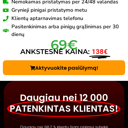
Nemokamas pristatymas per 24/48 valandas
Grynieji pinigai pristatymo metu
Klientų aptarnavimas telefonu
Pasitenkinimas arba pinigų grąžinimas per 30
dienų
69€
ANKSTESNĖ KAINA:
138€
Aktyvuokite pasiūlymą!
Daugiau nei 12 000
PATENKINTAS KLIENTAS!
Daugiau nei 98,7 % klientų šiam pirkiniui suteikė