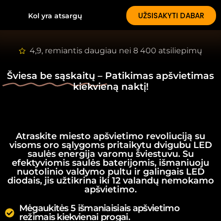
UŽSISAKYTI DABAR
Kol yra atsargų
4,9, remiantis daugiau nei 8 400 atsiliepimų
Šviesa be sąskaitų –
Patikimas apšvietimas
kiekvieną naktį!
Atraskite miesto apšvietimo revoliuciją su
visoms oro sąlygoms pritaikytu dvigubu LED
saulės energija varomu šviestuvu. Su
efektyviomis saulės baterijomis, išmaniuoju
nuotolinio valdymo pultu ir galingais LED
diodais, jis užtikrina iki 12 valandų nemokamo
apšvietimo.
Mėgaukitės 5 išmaniaisiais apšvietimo
režimais kiekvienai progai.