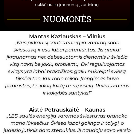
aukščiausią įmanomą įvertinimą.
NUOMONĖS
Mantas Kazlauskas – Vilnius
„Nusipirkau šį saulės energija varomą sodo
šviestuvą ir esu labai patenkintas. Jis greitai
įkraunamas net debesuotomis dienomis ir šviečia
visą naktį be jokių problemų. Dvi reguliuojamos
svirtys yra labai praktiškos; galiu nukreipti šviesą
tiksliai ten, kur man reikia. Įrengimas buvo
paprastas, be jokių laidų ar rūpesčių. Puikus kainos
ir kokybės santykis!“
Aistė Petrauskaitė – Kaunas
„LED saulės energija varomas šviestuvas pranoko
mano lūkesčius. Šviesa labai galinga ir tolygi, o
judesio jutiklis daro stebuklus. Jį naudoju savo verslo