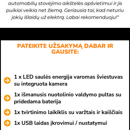
automobilių stovėjimo aikštelės apšvietimui ir jis
puikiai veikia net žiemą. Geriausia tai, kad neturiu
jokių išlaidų už elektrą. Labai rekomenduoju!“
PATEIKITE UŽSAKYMĄ DABAR IR
GAUSITE:
1 x LED saulės energija varomas šviestuvas
su integruota kamera
1x išmanusis nuotolinio valdymo pultas su
pridedama baterija
1x tvirtinimo laikiklis su varžtais ir kaiščiais
1x USB laidas įkrovimui / nustatymui