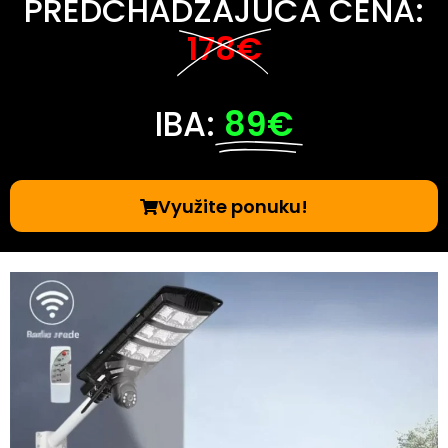
PREDCHÁDZAJÚCA CENA:
178€
IBA:
89€
Využite ponuku!