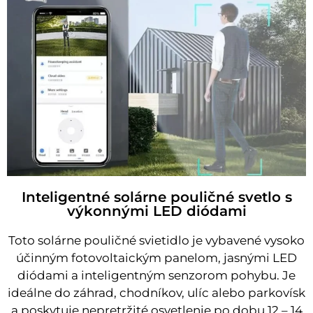
Inteligentné solárne pouličné svetlo s
výkonnými LED diódami
Toto solárne pouličné svietidlo je vybavené vysoko
účinným fotovoltaickým panelom, jasnými LED
diódami a inteligentným senzorom pohybu. Je
ideálne do záhrad, chodníkov, ulíc alebo parkovísk
a poskytuje nepretržité osvetlenie po dobu 12 – 14