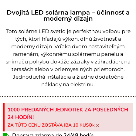
Dvojitá LED solárna lampa – účinnosť a
moderný dizajn
Toto solárne LED svetlo je perfektnou voľbou pre
tých, ktorí hľadajú výkon, dlhú životnosť a
moderný dizajn. Vďaka dvom nastaviteľným
ramenám, výkonnému solárnemu panelu a
snímaču pohybu dokáže zázraky v záhradách, na
terasách alebo v priemyselných priestoroch.
Jednoduchá inštalácia a žiadne dodatočné
náklady na elektrinu.
1000 PREDANÝCH JEDNOTIEK ZA POSLEDNÝCH
24 HODÍN!
×
ZA TÚTO CENU ZOSTÁVA IBA 10 KUSOk
Doprava zdarma do 24/48 hodín