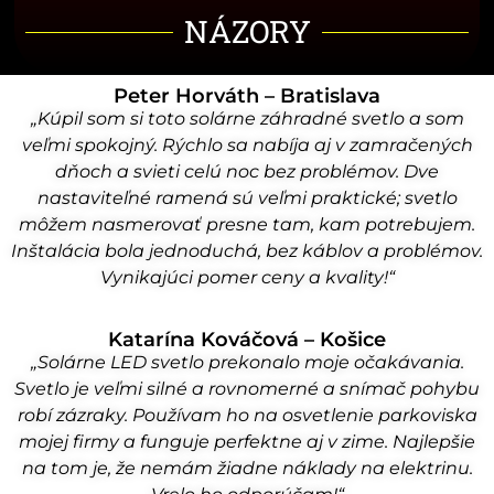
NÁZORY
Peter Horváth – Bratislava
„Kúpil som si toto solárne záhradné svetlo a som
veľmi spokojný. Rýchlo sa nabíja aj v zamračených
dňoch a svieti celú noc bez problémov. Dve
nastaviteľné ramená sú veľmi praktické; svetlo
môžem nasmerovať presne tam, kam potrebujem.
Inštalácia bola jednoduchá, bez káblov a problémov.
Vynikajúci pomer ceny a kvality!“
Katarína Kováčová – Košice
„Solárne LED svetlo prekonalo moje očakávania.
Svetlo je veľmi silné a rovnomerné a snímač pohybu
robí zázraky. Používam ho na osvetlenie parkoviska
mojej firmy a funguje perfektne aj v zime. Najlepšie
na tom je, že nemám žiadne náklady na elektrinu.