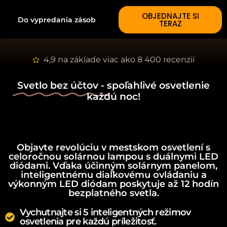
OBJEDNAJTE SI
Do vypredania zásob
TERAZ
4,9 na základe viac ako 8 400 recenzií
Svetlo bez účtov -
spoľahlivé osvetlenie
každú noc!
Objavte revolúciu v mestskom osvetlení s
celoročnou solárnou lampou s duálnymi LED
diódami. Vďaka účinným solárnym panelom,
inteligentnému diaľkovému ovládaniu a
výkonným LED diódam poskytuje až 12 hodín
bezplatného svetla.
Vychutnajte si 5 inteligentných režimov
osvetlenia pre každú príležitosť.