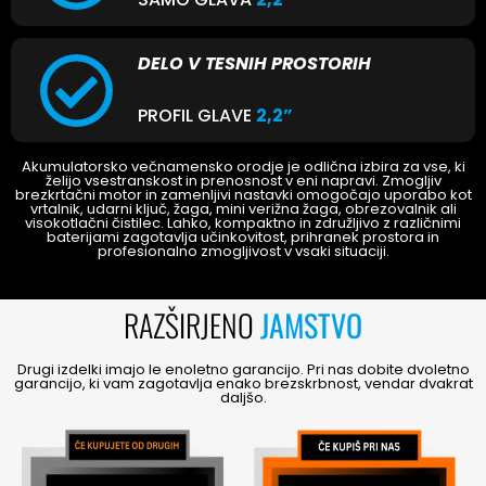
DELO V TESNIH PROSTORIH
PROFIL GLAVE
2,2”
Akumulatorsko večnamensko orodje je odlična izbira za vse, ki
želijo vsestranskost in prenosnost v eni napravi. Zmogljiv
brezkrtačni motor in zamenljivi nastavki omogočajo uporabo kot
vrtalnik, udarni ključ, žaga, mini verižna žaga, obrezovalnik ali
visokotlačni čistilec. Lahko, kompaktno in združljivo z različnimi
baterijami zagotavlja učinkovitost, prihranek prostora in
profesionalno zmogljivost v vsaki situaciji.
RAZŠIRJENO
JAMSTVO
Drugi izdelki imajo le enoletno garancijo. Pri nas dobite dvoletno
garancijo, ki vam zagotavlja enako brezskrbnost, vendar dvakrat
daljšo.