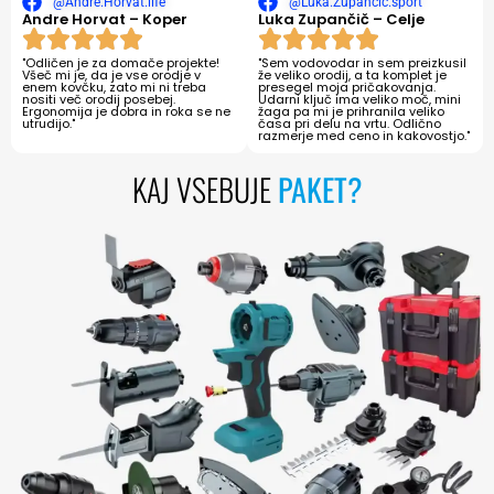
@Andre.Horvat.life
@Luka.Zupancic.sport
Andre Horvat – Koper
Luka Zupančič – Celje
"Odličen je za domače projekte!
"Sem vodovodar in sem preizkusil
Všeč mi je, da je vse orodje v
že veliko orodij, a ta komplet je
enem kovčku, zato mi ni treba
presegel moja pričakovanja.
nositi več orodij posebej.
Udarni ključ ima veliko moč, mini
Ergonomija je dobra in roka se ne
žaga pa mi je prihranila veliko
utrudijo."
časa pri delu na vrtu. Odlično
razmerje med ceno in kakovostjo."
KAJ VSEBUJE
PAKET?