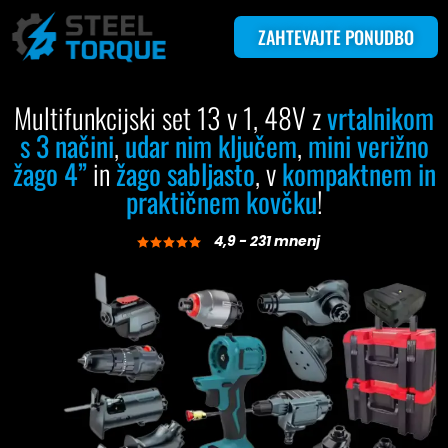
ZAHTEVAJTE PONUDBO
Multifunkcijski set 13 v 1, 48V z
vrtalnikom
s 3 načini
,
udar nim ključem
,
mini verižno
žago 4”
in
žago sabljasto
, v
kompaktnem in
praktičnem kovčku
!
4,9 - 231 mnenj