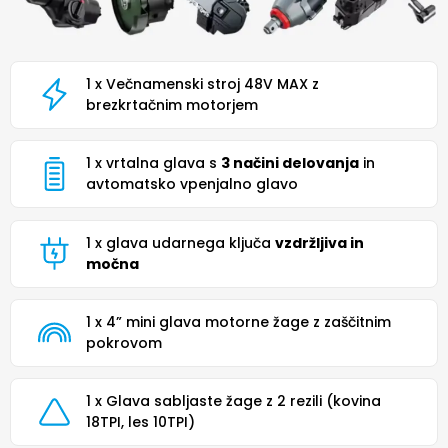
1 x Večnamenski stroj 48V MAX z
brezkrtačnim motorjem
1 x vrtalna glava s
3 načini delovanja
in
avtomatsko vpenjalno glavo
1 x glava udarnega ključa
vzdržljiva in
močna
1 x 4” mini glava motorne žage z zaščitnim
pokrovom
1 x Glava sabljaste žage z 2 rezili (kovina
18TPI, les 10TPI)