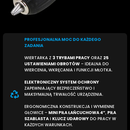
PROFESJONALNA MOC DO KAŻDEGO
ZADANIA
WIERTARKA Z
3 TRYBAMI PRACY
ORAZ
25
USTAWIENIAMI OBROTÓW
– IDEALNA DO
WIERCENIA, WKRĘCANIA I FUNKCJI MŁOTKA.
ELEKTRONICZNY SYSTEM OCHRONY
ZAPEWNIAJĄCY BEZPIECZEŃSTWO I
MAKSYMALNĄ TRWAŁOŚĆ URZĄDZENIA.
ERGONOMICZNA KONSTRUKCJA I WYMIENNE
GŁOWICE –
MINI PIŁA ŁAŃCUCHOWA 4”
,
PIŁA
SZABLASTA
I
KLUCZ UDAROWY
DO PRACY W
KAŻDYCH WARUNKACH.