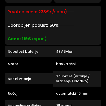
Prvotna cena:
238€
</span)
Uporabljen popust:
50%
Cena: 119€
<span)
Napetost baterije
48V Li-Ion
Motor
brezkrtačni
3 funkcije (vrtanje /
Načini vrtanja
vijačenje / kladivo)
Ročaj
avtomatski, 10 mm
Nastavitve vrtljajev
25 stopni