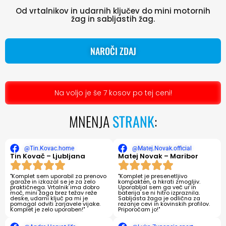
Od vrtalnikov in udarnih ključev do mini motornih
žag in sabljastih žag.
NAROČI ZDAJ
Na voljo je še 7 kosov po tej ceni!
MNENJA
STRANK
:
@Tin.Kovac.home
@Matej.Novak.official
Tin Kovač – Ljubljana
Matej Novak – Maribor
"Komplet sem uporabil za prenovo
"Komplet je presenetljivo
garaže in izkazal se je za zelo
kompakten, a hkrati zmogljiv.
praktičnega. Vrtalnik ima dobro
Uporabljal sem ga več ur in
moč, mini žaga brez težav reže
baterija se ni hitro izpraznila.
deske, udarni ključ pa mi je
Sabljasta žaga je odlična za
pomagal odviti zarjavele vijake.
rezanje cevi in ​​kovinskih profilov.
Komplet je zelo uporaben!"
Priporočam jo!"