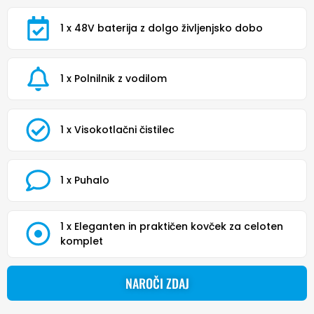
1 x 48V baterija z dolgo življenjsko dobo
1 x Polnilnik z vodilom
1 x Visokotlačni čistilec
1 x Puhalo
1 x Eleganten in praktičen kovček za celoten
komplet
NAROČI ZDAJ