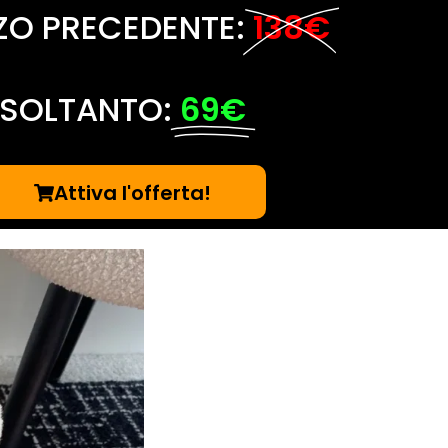
ZO PRECEDENTE:
138€
SOLTANTO:
69€
Attiva l'offerta!