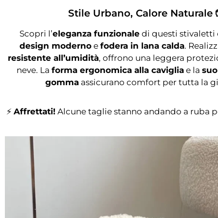
Stile Urbano, Calore Naturale 
Scopri l’
eleganza funzionale
di questi stivalett
design moderno
e
fodera in lana calda
. Realizz
resistente all’umidità
, offrono una leggera protez
neve. La
forma ergonomica alla caviglia
e la
suol
gomma
assicurano comfort per tutta la g
⚡
Affrettati!
Alcune taglie stanno andando a ruba per 