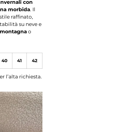
 invernali con
lana morbida
. Il
ile raffinato,
tabilità su neve e
n montagna
o
40
41
42
l’alta richiesta.