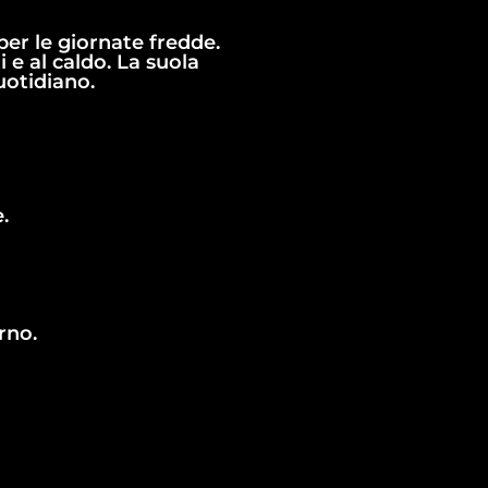
per le giornate fredde.
 e al caldo. La suola
uotidiano.
.
rno.