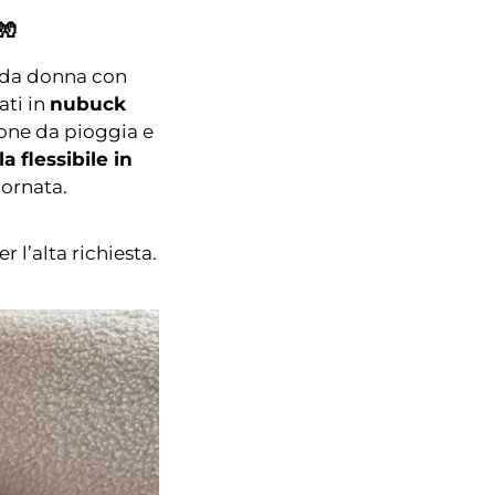
🧤
i da donna con
ati in
nubuck
ione da pioggia e
a flessibile in
iornata.
l’alta richiesta.